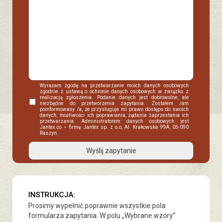
Wyrażam zgodę na przetwarzanie moich danych osobowych
zgodnie z ustawą o ochronie danych osobowych w związku z
realizacją zgłoszenia. Podanie danych jest dobrowolne, ale
niezbędne do przetworzenia zapytania. Zostałem /am
poinformowany /a, że przysługuje mi prawo dostępu do swoich
danych, możliwości ich poprawiania, żądania zaprzestania ich
przetwarzania. Administratorem danych osobowych jest
Jantex.co – firmę Jantex sp. z o.o, Al. Krakowska 99A, 05-090
Raszyn.
INSTRUKCJA:
Prosimy wypełnić poprawnie wszystkie pola
formularza zapytania. W polu „Wybrane wzory”